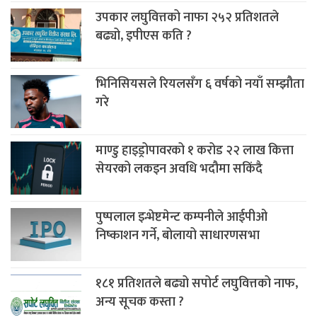
उपकार लघुवित्तको नाफा २५२ प्रतिशतले
बढ्यो, इपीएस कति ?
भिनिसियसले रियलसँग ६ वर्षको नयाँ सम्झौता
गरे
माण्डु हाइड्रोपावरको १ करोड २२ लाख कित्ता
सेयरको लकइन अवधि भदौमा सकिंदै
पुष्पलाल इन्भेष्टमेन्ट कम्पनीले आईपीओ
निष्काशन गर्ने, बोलायो साधारणसभा
१८१ प्रतिशतले बढ्यो सपोर्ट लघुवित्तको नाफ,
अन्य सूचक कस्ता ?