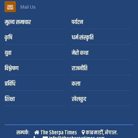
Mail Us
मुख्य समाचार
पर्यटन
कृषि
धर्म संस्कृति
युवा
मेरो कथा
विश्लेषण
राजनीति
प्रविधि
कला
शिक्षा
खेलकुद
सम्पर्क:
The Sherpa Times
काठमाडौं, नेपाल.