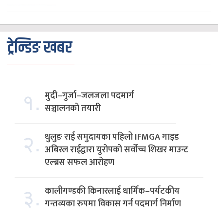
ट्रेन्डिङ खबर
१.
मुदी–गुर्जा–जलजला पदमार्ग
सञ्चालनको तयारी
२.
थुलुङ राई समुदायका पहिलो IFMGA गाइड
अबिरल राईद्वारा युरोपको सर्वोच्च शिखर माउन्ट
एल्ब्रस सफल आरोहण
३.
कालीगण्डकी किनारलाई धार्मिक–पर्यटकीय
गन्तव्यका रुपमा विकास गर्न पदमार्ग निर्माण