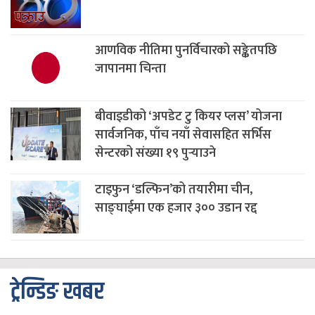
आणविक नीतिमा पुनर्विचारको सङ्केतपछि
जापानमा चिन्ता
बीवाइडीको ‘अपडेट टु कियर प्लस’ योजना
सार्वजनिक, पाँच नयाँ सेवासहित सर्भिस
सेन्टरको संख्या १९ पुर्‍याउने
टाइफुन ‘डल्फिन’को तयारीमा चीन,
साङ्घाईमा एक हजार ३०० उडान रद्द
ट्रेन्डिङ खबर