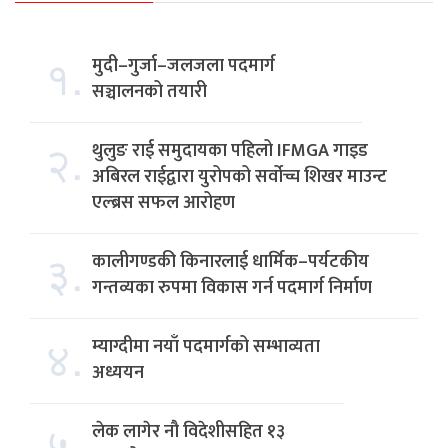
१.
मुदी–गुर्जा–जलजला पदमार्ग
सञ्चालनको तयारी
२.
थुलुङ राई समुदायका पहिलो IFMGA गाइड
अबिरल राईद्वारा युरोपको सर्वोच्च शिखर माउन्ट
एल्ब्रस सफल आरोहण
३.
कालीगण्डकी किनारलाई धार्मिक–पर्यटकीय
गन्तव्यका रुपमा विकास गर्न पदमार्ग निर्माण
४.
म्याग्दीमा नयाँ पदमार्गको सम्भाव्यता
अध्ययन
५.
लेक लागेर नौ विदेशीसहित १३