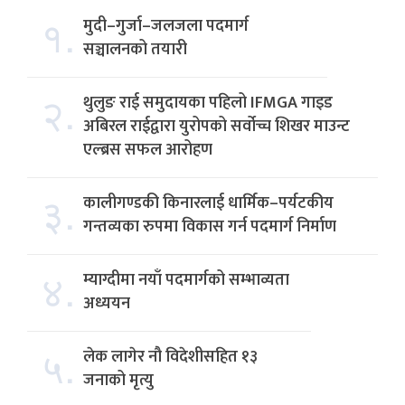
१.
मुदी–गुर्जा–जलजला पदमार्ग
सञ्चालनको तयारी
२.
थुलुङ राई समुदायका पहिलो IFMGA गाइड
अबिरल राईद्वारा युरोपको सर्वोच्च शिखर माउन्ट
एल्ब्रस सफल आरोहण
३.
कालीगण्डकी किनारलाई धार्मिक–पर्यटकीय
गन्तव्यका रुपमा विकास गर्न पदमार्ग निर्माण
४.
म्याग्दीमा नयाँ पदमार्गको सम्भाव्यता
अध्ययन
५.
लेक लागेर नौ विदेशीसहित १३
जनाको मृत्यु