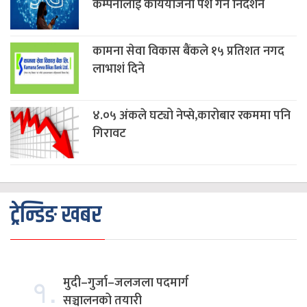
कम्पनीलाई कार्ययोजना पेश गर्न निर्देशन
कामना सेवा विकास बैंकले १५ प्रतिशत नगद
लाभाशं दिने
४.०५ अंकले घट्यो नेप्से,कारोबार रकममा पनि
गिरावट
ट्रेन्डिङ खबर
१.
मुदी–गुर्जा–जलजला पदमार्ग
सञ्चालनको तयारी