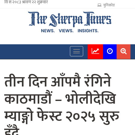
युनिकोड
तीन दिन आँपमै रंगिने
काठमाडौं – भोलीदेखि
म्याङ्गो फेस्ट २०२५ सुरु
हुँदै