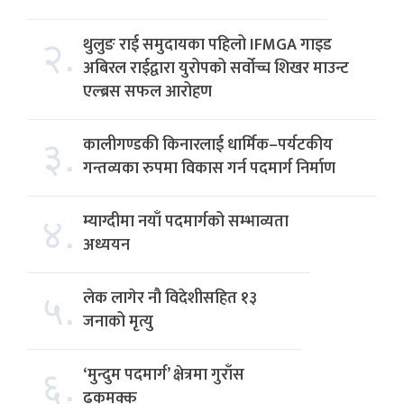
२.
थुलुङ राई समुदायका पहिलो IFMGA गाइड
अबिरल राईद्वारा युरोपको सर्वोच्च शिखर माउन्ट
एल्ब्रस सफल आरोहण
३.
कालीगण्डकी किनारलाई धार्मिक–पर्यटकीय
गन्तव्यका रुपमा विकास गर्न पदमार्ग निर्माण
४.
म्याग्दीमा नयाँ पदमार्गको सम्भाव्यता
अध्ययन
५.
लेक लागेर नौ विदेशीसहित १३
जनाको मृत्यु
६.
‘मुन्दुम पदमार्ग’ क्षेत्रमा गुराँस
ढकमक्क