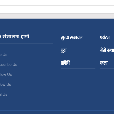
 संजालमा हामी
मुख्य समाचार
पर्यटन
युवा
मेरो कथा
e Us
प्रविधि
कला
bscribe Us
llow Us
llow Us
l Us