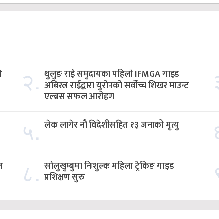
२.
थुलुङ राई समुदायका पहिलो IFMGA गाइड
ी
अबिरल राईद्वारा युरोपको सर्वोच्च शिखर माउन्ट
एल्ब्रस सफल आरोहण
५.
लेक लागेर नौ विदेशीसहित १३ जनाको मृत्यु
८.
ल
सोलुखुम्बुमा निःशुल्क महिला ट्रेकिङ गाइड
प्रशिक्षण सुरु