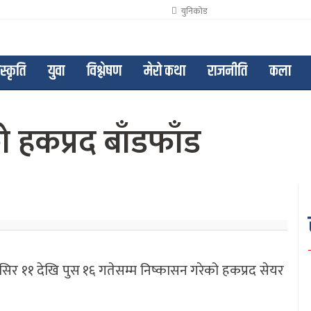
युनिकोड
ंस्कृति
युवा
विश्लेषण
मेरो कथा
राजनीति
कला
ो हकप्रद बाँडफाँड
मंसिर ११ देखि पुस १६ गतेसम्म निष्कासन गरेको हकप्रद सेयर