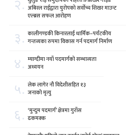
२.
थुलुङ राई समुदायका पहिलो IFMGA गाइड
अबिरल राईद्वारा युरोपको सर्वोच्च शिखर माउन्ट
एल्ब्रस सफल आरोहण
३.
कालीगण्डकी किनारलाई धार्मिक–पर्यटकीय
गन्तव्यका रुपमा विकास गर्न पदमार्ग निर्माण
४.
म्याग्दीमा नयाँ पदमार्गको सम्भाव्यता
अध्ययन
५.
लेक लागेर नौ विदेशीसहित १३
जनाको मृत्यु
६.
‘मुन्दुम पदमार्ग’ क्षेत्रमा गुराँस
ढकमक्क