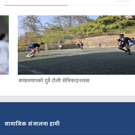
काष्ठमण्डपको दुवै टोली सेमिफाइनलमा
सामाजिक संजालमा हामी