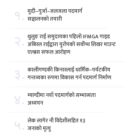
१.
मुदी–गुर्जा–जलजला पदमार्ग
सञ्चालनको तयारी
२.
थुलुङ राई समुदायका पहिलो IFMGA गाइड
अबिरल राईद्वारा युरोपको सर्वोच्च शिखर माउन्ट
एल्ब्रस सफल आरोहण
३.
कालीगण्डकी किनारलाई धार्मिक–पर्यटकीय
गन्तव्यका रुपमा विकास गर्न पदमार्ग निर्माण
४.
म्याग्दीमा नयाँ पदमार्गको सम्भाव्यता
अध्ययन
५.
लेक लागेर नौ विदेशीसहित १३
जनाको मृत्यु