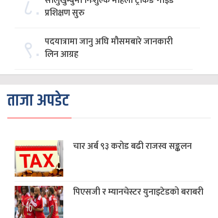
८.
सोलुखुम्बुमा निःशुल्क महिला ट्रेकिङ गाइड
प्रशिक्षण सुरु
९.
पदयात्रामा जानु अघि मौसमबारे जानकारी
लिन आग्रह
ताजा अपडेट
चार अर्ब ९३ करोड बढी राजस्व सङ्कलन
पिएसजी र म्यानचेस्टर युनाइटेडको बराबरी