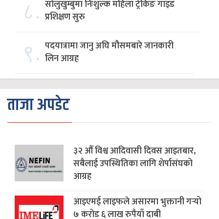
८.
सोलुखुम्बुमा निःशुल्क महिला ट्रेकिङ गाइड
प्रशिक्षण सुरु
९.
पदयात्रामा जानु अघि मौसमबारे जानकारी
लिन आग्रह
ताजा अपडेट
३२ औँ विश्व आदिवासी दिवस आइतबार,
सबैलाई उपस्थितिका लागि शेर्पासंघको
आग्रह
आइएमई लाइफले असारमा भुक्तानी गर्‍यो
७ करोड ६ लाख रुपैयाँ दाबी