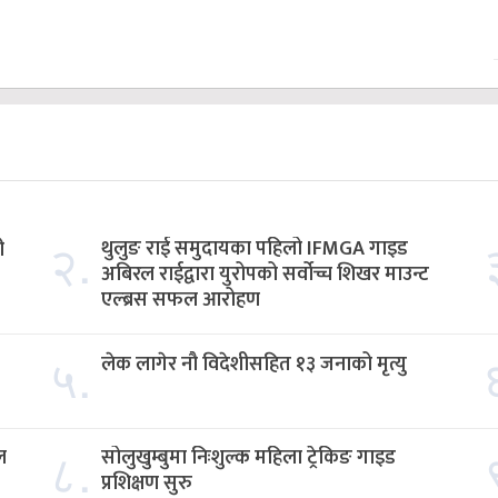
२.
थुलुङ राई समुदायका पहिलो IFMGA गाइड
ी
अबिरल राईद्वारा युरोपको सर्वोच्च शिखर माउन्ट
एल्ब्रस सफल आरोहण
५.
लेक लागेर नौ विदेशीसहित १३ जनाको मृत्यु
८.
ल
सोलुखुम्बुमा निःशुल्क महिला ट्रेकिङ गाइड
प्रशिक्षण सुरु