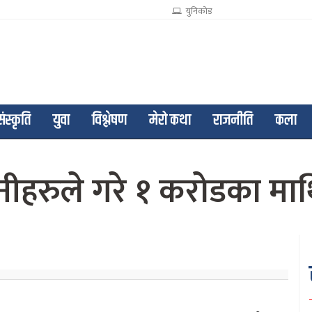
युनिकोड
संस्कृति
युवा
विश्लेषण
मेरो कथा
राजनीति
कला
ीहरुले गरे १ करोडका माथि 