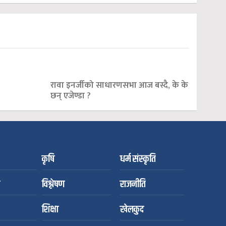
रावा इनर्जीको साधारणसभा आज बस्दै, के के
छन् एजेण्डा ?
कृषि
धर्म संस्कृति
विश्लेषण
राजनीति
शिक्षा
खेलकुद