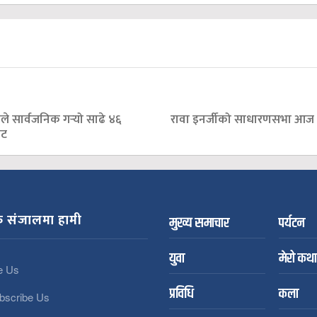
शले सार्वजनिक गर्‍यो साढे ४६
रावा इनर्जीको साधारणसभा आज
ेट
 संजालमा हामी
मुख्य समाचार
पर्यटन
युवा
मेरो कथा
e Us
प्रविधि
कला
bscribe Us