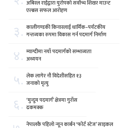
अबिरल राईद्वारा युरोपको सर्वोच्च शिखर माउन्ट
एल्ब्रस सफल आरोहण
३.
कालीगण्डकी किनारलाई धार्मिक–पर्यटकीय
गन्तव्यका रुपमा विकास गर्न पदमार्ग निर्माण
४.
म्याग्दीमा नयाँ पदमार्गको सम्भाव्यता
अध्ययन
५.
लेक लागेर नौ विदेशीसहित १३
जनाको मृत्यु
६.
‘मुन्दुम पदमार्ग’ क्षेत्रमा गुराँस
ढकमक्क
७.
नेपालकै पहिलो न्यून कार्बन ‘फोर्ट स्टेज’ साइकल