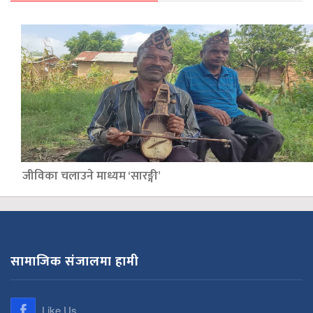
जीविका चलाउने माध्यम ‘सारङ्गी’
सामाजिक संजालमा हामी
Like Us