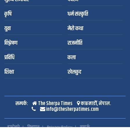
कृषि
धर्म संस्कृति
युवा
मेरो कथा
विश्लेषण
राजनीति
प्रविधि
कला
शिक्षा
खेलकुद
सम्पर्क:
The Sherpa Times
काठमाडौं, नेपाल.
info@thesherpatimes.com
हाम्रोबारे
विज्ञापन
Privacy Policy
सम्पर्क