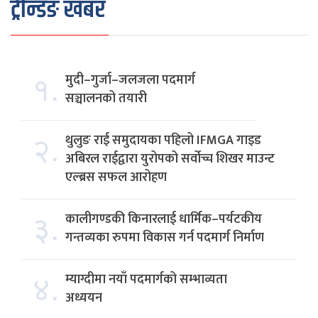
ट्रेन्डिङ खबर
१.
मुदी–गुर्जा–जलजला पदमार्ग
सञ्चालनको तयारी
२.
थुलुङ राई समुदायका पहिलो IFMGA गाइड
अबिरल राईद्वारा युरोपको सर्वोच्च शिखर माउन्ट
एल्ब्रस सफल आरोहण
३.
कालीगण्डकी किनारलाई धार्मिक–पर्यटकीय
गन्तव्यका रुपमा विकास गर्न पदमार्ग निर्माण
४.
म्याग्दीमा नयाँ पदमार्गको सम्भाव्यता
अध्ययन