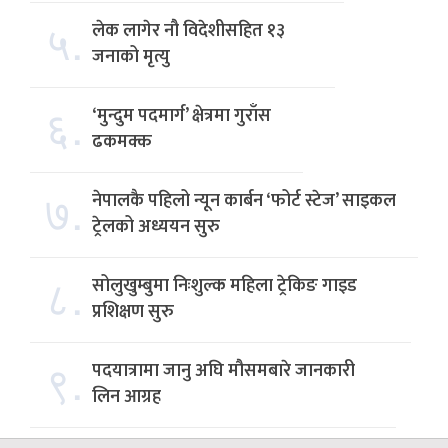
५.
लेक लागेर नौ विदेशीसहित १३
जनाको मृत्यु
६.
‘मुन्दुम पदमार्ग’ क्षेत्रमा गुराँस
ढकमक्क
७.
नेपालकै पहिलो न्यून कार्बन ‘फोर्ट स्टेज’ साइकल
ट्रेलको अध्ययन सुरु
८.
सोलुखुम्बुमा निःशुल्क महिला ट्रेकिङ गाइड
प्रशिक्षण सुरु
९.
पदयात्रामा जानु अघि मौसमबारे जानकारी
लिन आग्रह