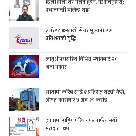
ढिलो होला तर गलत हुँदैन, नआत्तिनुहोस्:
प्रधानमन्त्री बालेन्द्र शाह
एभरेष्टट करलको सेयर मूल्यमा २७
प्रतिशतको वृद्धि
लागुऔषधसहित विभिन्न स्थानबाट २०
जना पक्राउ
सातामा करिब साढे १ प्रतिशत घट्यो नेप्से,
औषत कारोबार ४ अर्ब २९ करोड
झापामा राष्ट्रिय परिचयपत्रमार्फत नयाँ
मतदाता थप