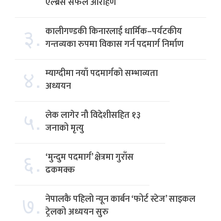
एल्ब्रस सफल आरोहण
३.
कालीगण्डकी किनारलाई धार्मिक–पर्यटकीय
गन्तव्यका रुपमा विकास गर्न पदमार्ग निर्माण
४.
म्याग्दीमा नयाँ पदमार्गको सम्भाव्यता
अध्ययन
५.
लेक लागेर नौ विदेशीसहित १३
जनाको मृत्यु
६.
‘मुन्दुम पदमार्ग’ क्षेत्रमा गुराँस
ढकमक्क
७.
नेपालकै पहिलो न्यून कार्बन ‘फोर्ट स्टेज’ साइकल
ट्रेलको अध्ययन सुरु