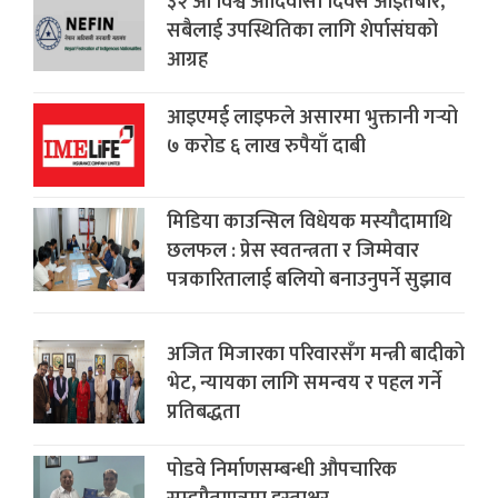
३२ औँ विश्व आदिवासी दिवस आइतबार,
सबैलाई उपस्थितिका लागि शेर्पासंघको
आग्रह
आइएमई लाइफले असारमा भुक्तानी गर्‍यो
७ करोड ६ लाख रुपैयाँ दाबी
मिडिया काउन्सिल विधेयक मस्यौदामाथि
छलफल : प्रेस स्वतन्त्रता र जिम्मेवार
पत्रकारितालाई बलियो बनाउनुपर्ने सुझाव
अजित मिजारका परिवारसँग मन्त्री बादीको
भेट, न्यायका लागि समन्वय र पहल गर्ने
प्रतिबद्धता
पोडवे निर्माणसम्बन्धी औपचारिक