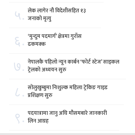
५.
लेक लागेर नौ विदेशीसहित १३
जनाको मृत्यु
६.
‘मुन्दुम पदमार्ग’ क्षेत्रमा गुराँस
ढकमक्क
७.
नेपालकै पहिलो न्यून कार्बन ‘फोर्ट स्टेज’ साइकल
ट्रेलको अध्ययन सुरु
८.
सोलुखुम्बुमा निःशुल्क महिला ट्रेकिङ गाइड
प्रशिक्षण सुरु
९.
पदयात्रामा जानु अघि मौसमबारे जानकारी
लिन आग्रह