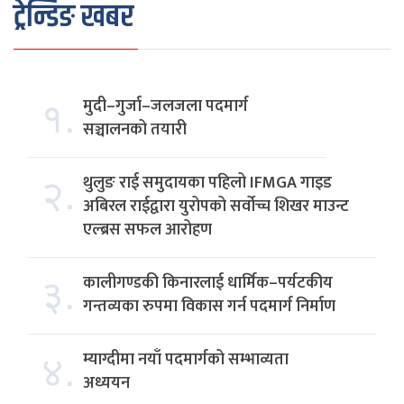
ट्रेन्डिङ खबर
१.
मुदी–गुर्जा–जलजला पदमार्ग
सञ्चालनको तयारी
२.
थुलुङ राई समुदायका पहिलो IFMGA गाइड
अबिरल राईद्वारा युरोपको सर्वोच्च शिखर माउन्ट
एल्ब्रस सफल आरोहण
३.
कालीगण्डकी किनारलाई धार्मिक–पर्यटकीय
गन्तव्यका रुपमा विकास गर्न पदमार्ग निर्माण
४.
म्याग्दीमा नयाँ पदमार्गको सम्भाव्यता
अध्ययन