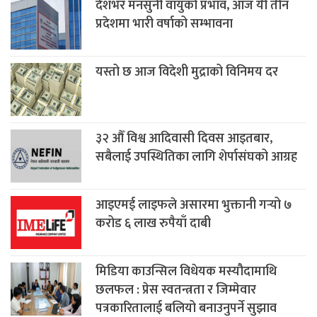
देशभर मनसुनी वायुको प्रभाव, आज यी तीन
प्रदेशमा भारी वर्षाको सम्भावना
यस्तो छ आज विदेशी मुद्राको विनिमय दर
३२ औँ विश्व आदिवासी दिवस आइतबार,
सबैलाई उपस्थितिका लागि शेर्पासंघको आग्रह
आइएमई लाइफले असारमा भुक्तानी गर्‍यो ७
करोड ६ लाख रुपैयाँ दाबी
मिडिया काउन्सिल विधेयक मस्यौदामाथि
छलफल : प्रेस स्वतन्त्रता र जिम्मेवार
पत्रकारितालाई बलियो बनाउनुपर्ने सुझाव