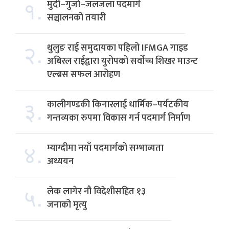
१.
मुदी–गुर्जा–जलजला पदमार्ग
सञ्चालनको तयारी
२.
थुलुङ राई समुदायका पहिलो IFMGA गाइड
अबिरल राईद्वारा युरोपको सर्वोच्च शिखर माउन्ट
एल्ब्रस सफल आरोहण
३.
कालीगण्डकी किनारलाई धार्मिक–पर्यटकीय
गन्तव्यका रुपमा विकास गर्न पदमार्ग निर्माण
४.
म्याग्दीमा नयाँ पदमार्गको सम्भाव्यता
अध्ययन
५.
लेक लागेर नौ विदेशीसहित १३
जनाको मृत्यु