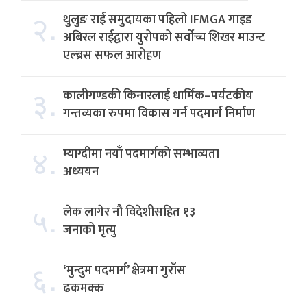
२.
थुलुङ राई समुदायका पहिलो IFMGA गाइड
अबिरल राईद्वारा युरोपको सर्वोच्च शिखर माउन्ट
एल्ब्रस सफल आरोहण
३.
कालीगण्डकी किनारलाई धार्मिक–पर्यटकीय
गन्तव्यका रुपमा विकास गर्न पदमार्ग निर्माण
४.
म्याग्दीमा नयाँ पदमार्गको सम्भाव्यता
अध्ययन
५.
लेक लागेर नौ विदेशीसहित १३
जनाको मृत्यु
६.
‘मुन्दुम पदमार्ग’ क्षेत्रमा गुराँस
ढकमक्क