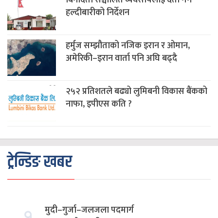
बिनादर्ता सञ्चालित व्यवसायलाई दर्ता गर्न
हल्दीबारीको निर्देशन
हर्मुज सम्झौताको नजिक इरान र ओमान,
अमेरिकी–इरान वार्ता पनि अघि बढ्दै
२५२ प्रतिशतले बढ्यो लुमिबनी विकास बैंकको
नाफा, इपीएस कति ?
ट्रेन्डिङ खबर
१.
मुदी–गुर्जा–जलजला पदमार्ग