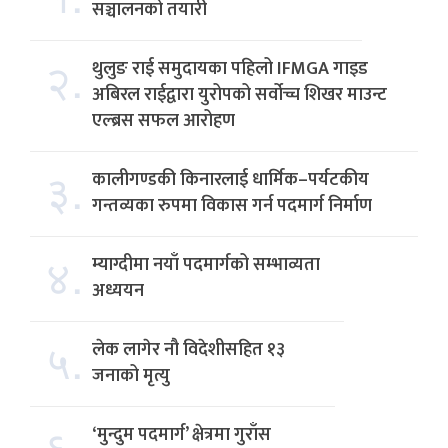
सञ्चालनको तयारी
२.
थुलुङ राई समुदायका पहिलो IFMGA गाइड
अबिरल राईद्वारा युरोपको सर्वोच्च शिखर माउन्ट
एल्ब्रस सफल आरोहण
३.
कालीगण्डकी किनारलाई धार्मिक–पर्यटकीय
गन्तव्यका रुपमा विकास गर्न पदमार्ग निर्माण
४.
म्याग्दीमा नयाँ पदमार्गको सम्भाव्यता
अध्ययन
५.
लेक लागेर नौ विदेशीसहित १३
जनाको मृत्यु
६.
‘मुन्दुम पदमार्ग’ क्षेत्रमा गुराँस