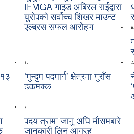
IFMGA गाइड अबिरल राईद्वारा
युरोपको सर्वोच्च शिखर माउन्ट
र
एल्ब्रस सफल आरोहण
४
म
६.
७
 १३
‘मुन्दुम पदमार्ग’ क्षेत्रमा गुराँस
न
ढकमक्क
९.
ा
पदयात्रामा जानु अघि मौसमबारे
ु
जानकारी लिन आग्रह