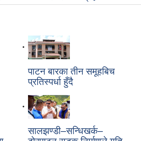
पाटन बारका तीन समूहबिच
प्रतिस्पर्धा हुँदै
सालझण्डी–सन्धिखर्क–
ा
ढोरपाटन सडक निर्माणले गति