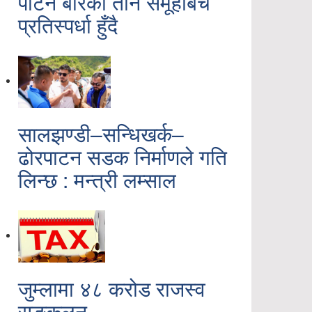
पाटन बारका तीन समूहबिच
प्रतिस्पर्धा हुँदै
सालझण्डी–सन्धिखर्क–
ढोरपाटन सडक निर्माणले गति
लिन्छ : मन्त्री लम्साल
जुम्लामा ४८ करोड राजस्व
सङ्कलन