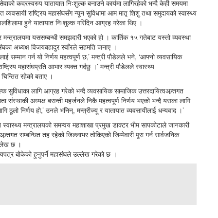
ँग सेवाको कदरस्वरुप यातायात निःशुल्क बनाउने कार्यमा लागिरहेको भन्दै केही समयमा
्यवसायी राष्ट्रिय महासंघसँग न्यून सुविधामा आम मातृ शिशु तथा समुदायको स्वास्थ्य
िलशिलामा हुने यातायात निःशुल्क गरिदिन आग्रह गरेका थिए ।
 मन्त्रालयमा यससम्बन्धी समझदारी भएको हो । कार्तिक १५ गतेबाट यस्तो व्यवस्था
हासंघका अध्यक्ष विजयबहादुर स्वाँरले सहमति जनाए ।
कालाई सम्मान गर्न यो निर्णय महत्वपूर्ण छ,’ मन्त्री पौडेलले भने, ‘आफ्नो व्यवसायिक
्रिय महासंघप्रति आभार व्यक्त गर्दछु ।’ मन्त्री पौडेलले स्वास्थ्य
 चिन्तित रहेको बताए ।
ुल्क सुविधाका लागि आग्रह गरेको भन्दै व्यवसायिक सामाजिक उत्तरदायित्वअन्र्तगत
ा संस्थाकी अध्यक्ष बसन्ती महर्जनले निकै महत्वपूर्ण निर्णय भएको भन्दै यसका लागि
गि ठूलो निर्णय हो,’ उनले भनिन्, मन्त्रीज्यू र यातायात व्यवसायीलाई धन्यवाद ।’
ने स्वास्थ्य मन्त्रालयको समन्वय महाशाखा प्रमुख डाक्टर भीम सापकोटाले जानकारी
न्र्तगत सम्बन्धित तह रहेको जिल्लाभर तोकिएको जिम्मेवारी पूरा गर्न सार्वजनिक
्लेख छ ।
पत्र बोकेको हुनुपर्ने महासंघले उल्लेख गरेको छ ।