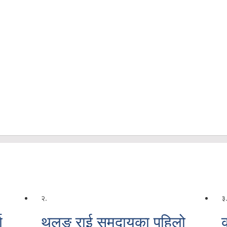
२.
३
ग
थुलुङ राई समुदायका पहिलो