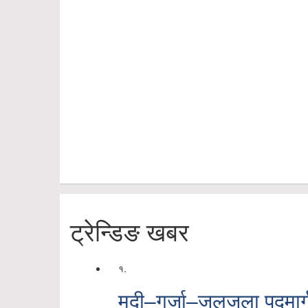
ट्रेन्डिङ खबर
१.
मुदी–गुर्जा–जलजला पदमार्