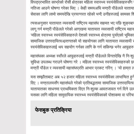
विपद्प्रभावित काभ्रेको रोसी क्षेत्रका महिला स्वास्थ्य स्वयंसेविकाहरुस
नतिजा आउने घोषणा गरेका थिए । केही समयअघि मन्त्री पौडेलले यातायात व
सेवाका लागि लामो समयदेखि प्रयत्नरत रहेको भन्दै उनीहरुलाई कामका श
त्यसअनुसार यातायात व्यवसायी राष्ट्रिय महासंघ सहमत भए पछि शुक्रबार
लागू गर्न मन्त्री पौडेलले गरेको आग्रहमा यातायात व्यवसायी राष्ट्रिय म
‘महिला स्वास्थ्य स्वयंसेविकाहरुले देशको स्वास्थ्य क्षेत्रमा पुर्याएको भूमि
सामाजिक उत्तरदायित्वअन्र्तगतको यो सहयोगका लागि यातायात व्यवसायी राष्ट
स्वयंसेविकाहरुलाई थप सहयोग गर्नका लागि के गर्न सकिन्छ भनेर आफूहरु
महासंघका अध्यक्ष स्वाँरले आफूहरुलाई मन्त्री पौडेलले विगतदेखि नै निःश
सुविधा उपलब्ध गराउने घोषणा गरे । महिला स्वास्थ्य स्वयंसेविकाहरुको छात
मन्त्री पौडेल र व्यवसायी महासंघप्रति आभार प्रकट गरिन् । ‘यो हाम्रा ला
यस सम्झौताबाट अब ५२ हजार महिला स्वास्थ्य स्वयंसेविका लाभान्वित हु
दिए । मन्त्रालयसँग महासंघले गरेको प्रतिबद्धतामा सामाजिक उत्तरदायित्वअ
यातायातका साधनमा प्राथमिकता दिएर निःशुल्क आवतजावत गर्न दिने उल
यसका लागि महिला सामुदायिक स्वास्थ्य स्वयंसेविकाको पोशाकमा वा परिचय
फेसबुक प्रतिक्रिया