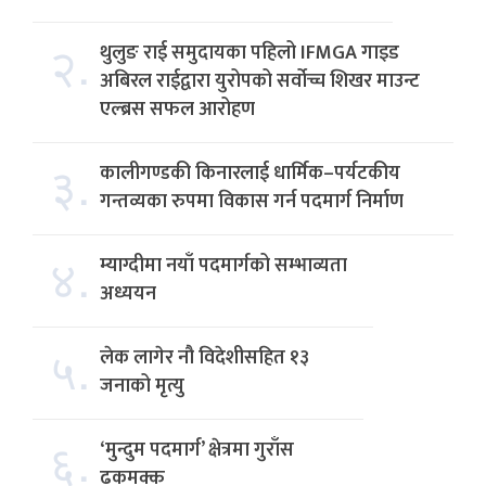
२.
थुलुङ राई समुदायका पहिलो IFMGA गाइड
अबिरल राईद्वारा युरोपको सर्वोच्च शिखर माउन्ट
एल्ब्रस सफल आरोहण
३.
कालीगण्डकी किनारलाई धार्मिक–पर्यटकीय
गन्तव्यका रुपमा विकास गर्न पदमार्ग निर्माण
४.
म्याग्दीमा नयाँ पदमार्गको सम्भाव्यता
अध्ययन
५.
लेक लागेर नौ विदेशीसहित १३
जनाको मृत्यु
६.
‘मुन्दुम पदमार्ग’ क्षेत्रमा गुराँस
ढकमक्क