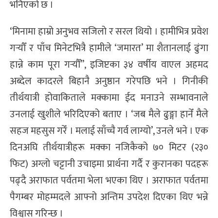
भनिएको छ ।
‘मिनामा हाम्रो अनुभव सजिलो र सरल थियो । हामीभित्र प्रवेश
गर्‍यौँ र पाँच मिनेटभित्रै हामीले ‘जमारत’ मा शैतानलाई ढुंगा
हान्ने काम पूरा गर्‍यौँ”, इजिप्टका ३४ वर्षीय वाएल अहमद
अब्देल कादरले बिहानै अनुष्ठान गरेपछि भने । गिनीकी
तीर्थयात्री होवाकिताले मक्कामा ईद मनाउने सम्भावनाले
उनलाई खुशीले भरिदिएको बताए । ‘जब मैले ढुङ्गा हानेँ मैले
सहज महसुस गरेँ । मलाई साँच्चै गर्व लाग्यो’, उनले भने । एक
दिनअघि तीर्थयात्रीहरू मक्का नजिकैको ७० मिटर (२३०
फिट) अग्लो चट्टानी उचाइमा प्रार्थना गर्दै र कुरानका पदहरू
पढ्दै अराफात पर्वतमा भेला भएका थिए । अराफात पर्वतमा
पैगम्बर मोहम्मदले आफ्नो अन्तिम उपदेश दिएका थिए भन्ने
विश्वास गरिन्छ ।