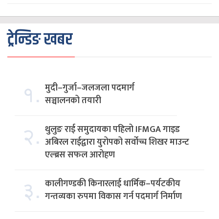
ट्रेन्डिङ खबर
१.
मुदी–गुर्जा–जलजला पदमार्ग
सञ्चालनको तयारी
२.
थुलुङ राई समुदायका पहिलो IFMGA गाइड
अबिरल राईद्वारा युरोपको सर्वोच्च शिखर माउन्ट
एल्ब्रस सफल आरोहण
३.
कालीगण्डकी किनारलाई धार्मिक–पर्यटकीय
गन्तव्यका रुपमा विकास गर्न पदमार्ग निर्माण