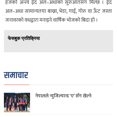
हजको अन्त्य ईद अल–अधाको सुरुआतसँग मिल्छ । ईद
अल–अधा सामान्यतया बाख्रा, भेडा, गाई, गोरु वा ऊँट जस्ता
जनावरको वधद्वारा मनाइने वार्षिक भोजको बिदा हो ।
फेसबुक प्रतिक्रिया
समाचार
नेपालले न्युजिल्यान्ड ‘ए’ सँग खेल्ने