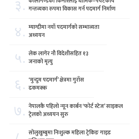
३.
कालीगण्डकी किनारलाई धार्मिक–पर्यटकीय
गन्तव्यका रुपमा विकास गर्न पदमार्ग निर्माण
४.
म्याग्दीमा नयाँ पदमार्गको सम्भाव्यता
अध्ययन
५.
लेक लागेर नौ विदेशीसहित १३
जनाको मृत्यु
६.
‘मुन्दुम पदमार्ग’ क्षेत्रमा गुराँस
ढकमक्क
७.
नेपालकै पहिलो न्यून कार्बन ‘फोर्ट स्टेज’ साइकल
ट्रेलको अध्ययन सुरु
८.
सोलुखुम्बुमा निःशुल्क महिला ट्रेकिङ गाइड