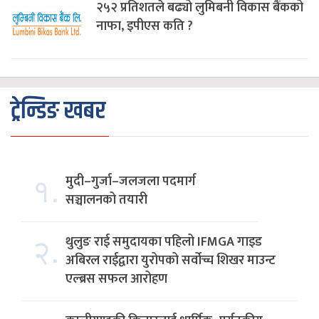
२५२ प्रतिशतले बढ्यो लुमिबनी विकास बैंकको
नाफा, इपीएस कति ?
ट्रेन्डिङ खबर
१.
मुदी–गुर्जा–जलजला पदमार्ग
सञ्चालनको तयारी
२.
थुलुङ राई समुदायका पहिलो IFMGA गाइड
अबिरल राईद्वारा युरोपको सर्वोच्च शिखर माउन्ट
एल्ब्रस सफल आरोहण