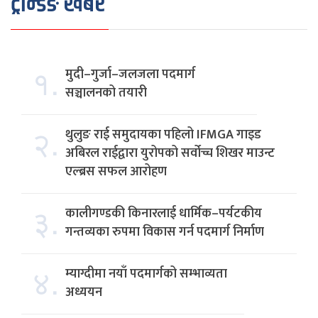
ट्रेन्डिङ खबर
१.
मुदी–गुर्जा–जलजला पदमार्ग
सञ्चालनको तयारी
२.
थुलुङ राई समुदायका पहिलो IFMGA गाइड
अबिरल राईद्वारा युरोपको सर्वोच्च शिखर माउन्ट
एल्ब्रस सफल आरोहण
३.
कालीगण्डकी किनारलाई धार्मिक–पर्यटकीय
गन्तव्यका रुपमा विकास गर्न पदमार्ग निर्माण
४.
म्याग्दीमा नयाँ पदमार्गको सम्भाव्यता
अध्ययन