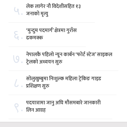
५.
लेक लागेर नौ विदेशीसहित १३
जनाको मृत्यु
६.
‘मुन्दुम पदमार्ग’ क्षेत्रमा गुराँस
ढकमक्क
७.
नेपालकै पहिलो न्यून कार्बन ‘फोर्ट स्टेज’ साइकल
ट्रेलको अध्ययन सुरु
८.
सोलुखुम्बुमा निःशुल्क महिला ट्रेकिङ गाइड
प्रशिक्षण सुरु
९.
पदयात्रामा जानु अघि मौसमबारे जानकारी
लिन आग्रह