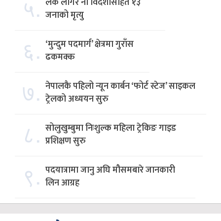
५.
लेक लागेर नौ विदेशीसहित १३
जनाको मृत्यु
६.
‘मुन्दुम पदमार्ग’ क्षेत्रमा गुराँस
ढकमक्क
७.
नेपालकै पहिलो न्यून कार्बन ‘फोर्ट स्टेज’ साइकल
ट्रेलको अध्ययन सुरु
८.
सोलुखुम्बुमा निःशुल्क महिला ट्रेकिङ गाइड
प्रशिक्षण सुरु
९.
पदयात्रामा जानु अघि मौसमबारे जानकारी
लिन आग्रह