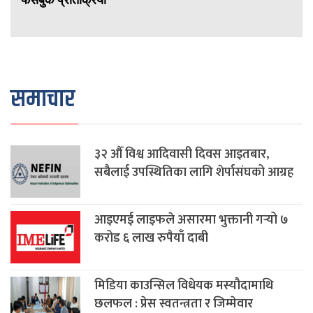
फेसबुक प्रतिक्रिया
समाचार
३२ औँ विश्व आदिवासी दिवस आइतबार,
सबैलाई उपस्थितिका लागि शेर्पासंघको आग्रह
आइएमई लाइफले असारमा भुक्तानी गर्‍यो ७
करोड ६ लाख रुपैयाँ दाबी
मिडिया काउन्सिल विधेयक मस्यौदामाथि
छलफल : प्रेस स्वतन्त्रता र जिम्मेवार