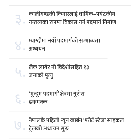
३.
कालीगण्डकी किनारलाई धार्मिक–पर्यटकीय
गन्तव्यका रुपमा विकास गर्न पदमार्ग निर्माण
४.
म्याग्दीमा नयाँ पदमार्गको सम्भाव्यता
अध्ययन
५.
लेक लागेर नौ विदेशीसहित १३
जनाको मृत्यु
६.
‘मुन्दुम पदमार्ग’ क्षेत्रमा गुराँस
ढकमक्क
७.
नेपालकै पहिलो न्यून कार्बन ‘फोर्ट स्टेज’ साइकल
ट्रेलको अध्ययन सुरु