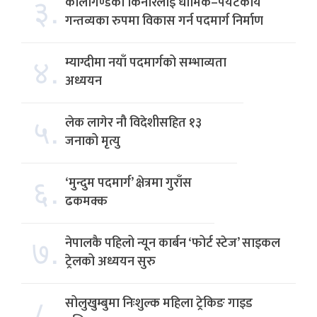
३.
कालीगण्डकी किनारलाई धार्मिक–पर्यटकीय
गन्तव्यका रुपमा विकास गर्न पदमार्ग निर्माण
४.
म्याग्दीमा नयाँ पदमार्गको सम्भाव्यता
अध्ययन
५.
लेक लागेर नौ विदेशीसहित १३
जनाको मृत्यु
६.
‘मुन्दुम पदमार्ग’ क्षेत्रमा गुराँस
ढकमक्क
७.
नेपालकै पहिलो न्यून कार्बन ‘फोर्ट स्टेज’ साइकल
ट्रेलको अध्ययन सुरु
८.
सोलुखुम्बुमा निःशुल्क महिला ट्रेकिङ गाइड