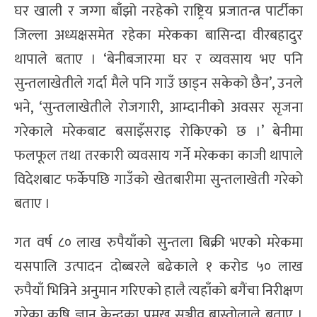
घर खाली र जग्गा बाँझो नरहेको राष्ट्रिय प्रजातन्त्र पार्टीका
जिल्ला अध्यक्षसमेत रहेका मरेकका बासिन्दा वीरबहादुर
थापाले बताए । ‘बेनीबजारमा घर र व्यवसाय भए पनि
सुन्तलाखेतीले गर्दा मैले पनि गाउँ छाड्न सकेको छैन’, उनले
भने, ‘सुन्तलाखेतीले रोजगारी, आम्दानीको अवसर सृजना
गरेकाले मरेकबाट बसाइँसराइ रोकिएको छ ।’ बेनीमा
फलफूल तथा तरकारी व्यवसाय गर्ने मरेकका काजी थापाले
विदेशबाट फर्केपछि गाउँको खेतबारीमा सुन्तलाखेती गरेको
बताए ।
गत वर्ष ८० लाख रुपैयाँको सुन्तला बिक्री भएको मरेकमा
यसपालि उत्पादन दोब्बरले बढेकाले १ करोड ५० लाख
रुपैयाँ भित्रिने अनुमान गरिएको हालै त्यहाँको बगैंचा निरीक्षण
गरेका कृषि ज्ञान केन्द्रका प्रमुख सञ्जीव बास्तोलाले बताए ।