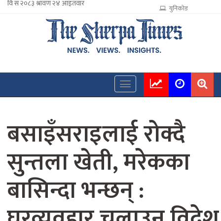
युनिकोड
बसाइँसराइलाई रोक्दै
सुन्तला खेती, मरेकका
बासिन्दा भन्छन् :
घरव्यवहार चलाउन विदेश