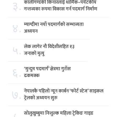
३.
कालीगण्डकी किनारलाई धार्मिक–पर्यटकीय
गन्तव्यका रुपमा विकास गर्न पदमार्ग निर्माण
४.
म्याग्दीमा नयाँ पदमार्गको सम्भाव्यता
अध्ययन
५.
लेक लागेर नौ विदेशीसहित १३
जनाको मृत्यु
६.
‘मुन्दुम पदमार्ग’ क्षेत्रमा गुराँस
ढकमक्क
७.
नेपालकै पहिलो न्यून कार्बन ‘फोर्ट स्टेज’ साइकल
ट्रेलको अध्ययन सुरु
८.
सोलुखुम्बुमा निःशुल्क महिला ट्रेकिङ गाइड