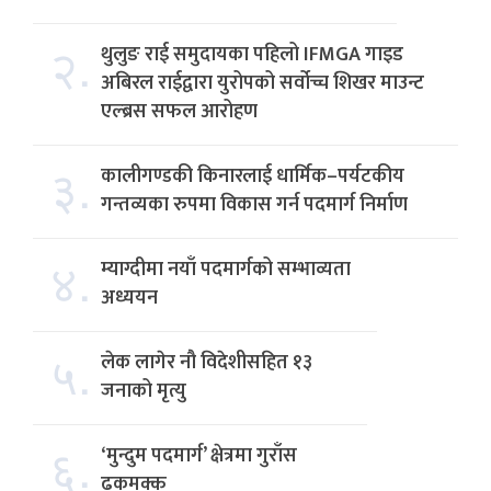
२.
थुलुङ राई समुदायका पहिलो IFMGA गाइड
अबिरल राईद्वारा युरोपको सर्वोच्च शिखर माउन्ट
एल्ब्रस सफल आरोहण
३.
कालीगण्डकी किनारलाई धार्मिक–पर्यटकीय
गन्तव्यका रुपमा विकास गर्न पदमार्ग निर्माण
४.
म्याग्दीमा नयाँ पदमार्गको सम्भाव्यता
अध्ययन
५.
लेक लागेर नौ विदेशीसहित १३
जनाको मृत्यु
६.
‘मुन्दुम पदमार्ग’ क्षेत्रमा गुराँस
ढकमक्क