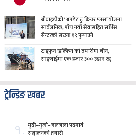
बीवाइडीको ‘अपडेट टु कियर प्लस’ योजना
सार्वजनिक, पाँच नयाँ सेवासहित सर्भिस
सेन्टरको संख्या १९ पुर्‍याउने
टाइफुन ‘डल्फिन’को तयारीमा चीन,
साङ्घाईमा एक हजार ३०० उडान रद्द
ट्रेन्डिङ खबर
१.
मुदी–गुर्जा–जलजला पदमार्ग
सञ्चालनको तयारी