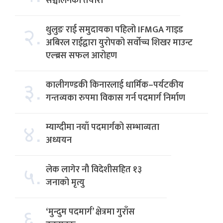
सञ्चालनको तयारी
२.
थुलुङ राई समुदायका पहिलो IFMGA गाइड
अबिरल राईद्वारा युरोपको सर्वोच्च शिखर माउन्ट
एल्ब्रस सफल आरोहण
३.
कालीगण्डकी किनारलाई धार्मिक–पर्यटकीय
गन्तव्यका रुपमा विकास गर्न पदमार्ग निर्माण
४.
म्याग्दीमा नयाँ पदमार्गको सम्भाव्यता
अध्ययन
५.
लेक लागेर नौ विदेशीसहित १३
जनाको मृत्यु
६.
‘मुन्दुम पदमार्ग’ क्षेत्रमा गुराँस