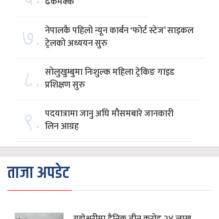
ढकमक्क
७.
नेपालकै पहिलो न्यून कार्बन ‘फोर्ट स्टेज’ साइकल
ट्रेलको अध्ययन सुरु
८.
सोलुखुम्बुमा निःशुल्क महिला ट्रेकिङ गाइड
प्रशिक्षण सुरु
९.
पदयात्रामा जानु अघि मौसमबारे जानकारी
लिन आग्रह
ताजा अपडेट
गुह्येश्वरीमा दैनिक तीन करोड २४ लाख